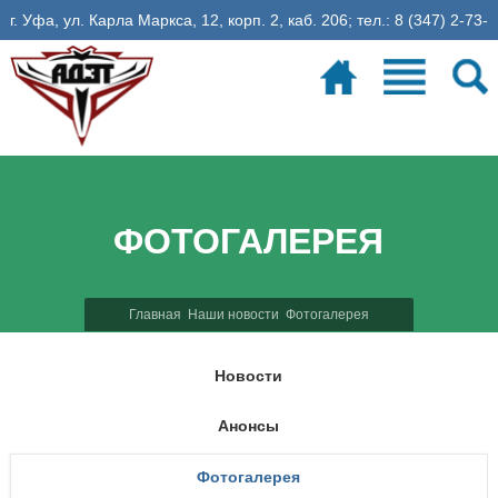
г. Уфа, ул. Карла Маркса, 12, корп. 2, каб. 206; тел.: 8 (347) 2-73-
06-35, эл. почта: fadet@ugatu.su
Электронное расписание
26
учебная неделя
ФОТОГАЛЕРЕЯ
Главная
Наши новости
Фотогалерея
Новости
Анонсы
Фотогалерея