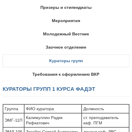
Призеры и стипендиаты
Мероприятия
Молодежный Вестник
Заочное отделение
Кураторы групп
Требования к оформлению ВКР
КУРАТОРЫ ГРУПП 1 КУРСА ФАДЭТ
Группа
ФИО куратора
Должность
Калимуллин Радик
ст. преподаватель
ЭМГ-11П
Рифкатович
каф. ПГМ
ЭМД-106
Загайко Сергей Андреевич
доцент каф. ДВС