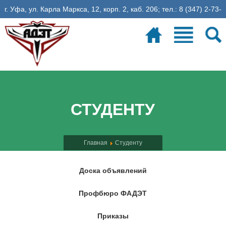
г. Уфа, ул. Карла Маркса, 12, корп. 2, каб. 206; тел.: 8 (347) 2-73-
06-35, эл. почта: fadet@ugatu.su
Электронное расписание
26
учебная неделя
СТУДЕНТУ
Главная
Студенту
Доска объявлений
Профбюро ФАДЭТ
Приказы