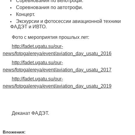
Соревнования по велотрофи.
Соревнования по автотрофи.
Концерт.
Экскурсии и фотосессии авиационной техники
ФАДЭТ и ИВТО.
Фото с мероприятия прошлых лет:
http://fadet.ugatu.su/our-
news/fotogalereya/event/aviation_day_usatu_2016
http://fadet.ugatu.su/our-
news/fotogalereya/event/aviation_day_usatu_2017
http://fadet.ugatu.su/our-
news/fotogalereya/event/aviation_day_usatu_2019
Деканат ФАДЭТ.
Вложения: