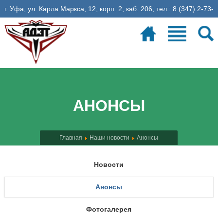
г. Уфа, ул. Карла Маркса, 12, корп. 2, каб. 206; тел.: 8 (347) 2-73-
06-35, эл. почта: fadet@ugatu.su
Электронное расписание
26
учебная неделя
АНОНСЫ
Главная
Наши новости
Анонсы
Новости
Анонсы
Фотогалерея